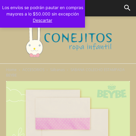
Los envíos se podrán pautar en compras
mayores a lo $50.000 sin excepción
Descartar
Home
ACCESORIOS
Sábanas
SABANA COLECHO ESTAMPADA
BEYBE
Conejitos
Bebes