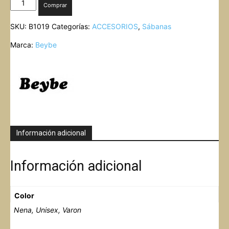
Comprar
COLECHO
ESTAMPADA
SKU:
B1019
Categorías:
ACCESORIOS
,
Sábanas
BEYBE
cantidad
Marca:
Beybe
Información adicional
Información adicional
Color
Nena, Unisex, Varon