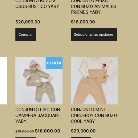
CONJUNTO BUZO 3
CONJUNTO FRISA
OSOS RUSTICO YABY
CON BUZO ANIMALES
FRIENDS YABY
$
20,000.00
$
16,000.00
Este
Comprar
Seleccionar las opciones
producto
tiene
múltiples
variantes.
OFERTA
Las
opciones
se
pueden
elegir
en
CONJUNTO LISO CON
CONJUNTO MINI
la
CAMPERA JACQUART
CORDEROY CON BUZO
página
YABY
COOL YABY
de
El
El
$
16,000.00
$
23,000.00
$
19,000.00
producto
precio
precio