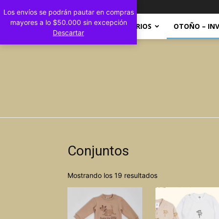
Registrarse / Unirse
Los envíos se podrán pautar en compras
mayores a lo $50.000 sin excepción
INICIO
ACCESORIOS
OTOÑO – IN
Descartar
Conjuntos
Mostrando los 19 resultados