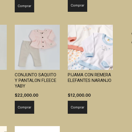
Comprar
Comprar
original
actual
era:
es:
$19,000.00.
$16,000.00.
CONJUNTO SAQUITO
PIJAMA CON REMERA
Y PANTALON FLEECE
ELEFANTES NARANJO
YABY
$
22,000.00
$
12,000.00
Comprar
Comprar