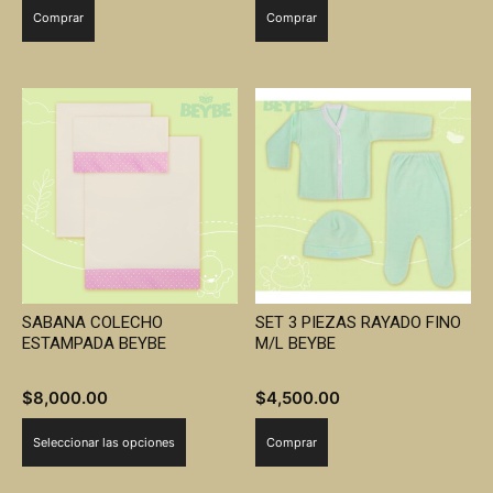
Comprar
Comprar
SABANA COLECHO
SET 3 PIEZAS RAYADO FINO
ESTAMPADA BEYBE
M/L BEYBE
$
8,000.00
$
4,500.00
Este
Seleccionar las opciones
Comprar
producto
tiene