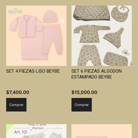
múltiples
variantes.
Las
opciones
se
pueden
elegir
en
la
SET 4 PIEZAS LISO BEYBE
SET 6 PIEZAS ALGODON
página
ESTAMPADO BEYBE
de
producto
$
7,400.00
$
15,000.00
Comprar
Comprar