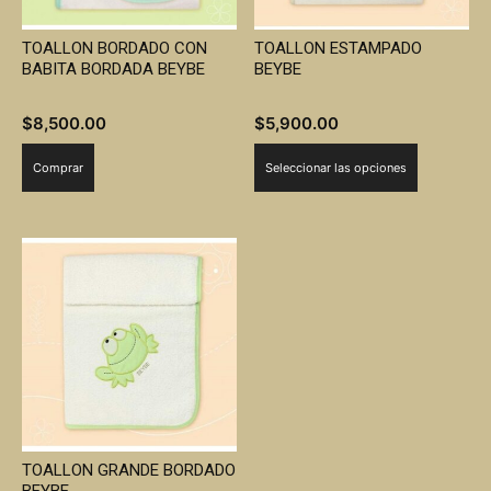
TOALLON BORDADO CON
TOALLON ESTAMPADO
BABITA BORDADA BEYBE
BEYBE
$
8,500.00
$
5,900.00
Este
Comprar
Seleccionar las opciones
producto
tiene
múltiples
variantes.
Las
opciones
se
pueden
elegir
en
la
TOALLON GRANDE BORDADO
página