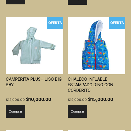
era:
es:
$14,000.00.
$10,000
OFERTA
OFERTA
CAMPERITA PLUSH LISO BIG
CHALECO INFLABLE
BAY
ESTAMPADO DINO CON
CORDERITO
El
El
El
El
$
10,000.00
$
15,000.00
$
12,000.00
$
19,000.00
precio
precio
precio
precio
Comprar
Comprar
original
actual
original
actual
era:
es:
era:
es:
$12,000.00.
$10,000.00.
$19,000.00.
$15,000