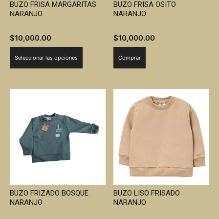
BUZO FRISA MARGARITAS
BUZO FRISA OSITO
NARANJO
NARANJO
$
10,000.00
$
10,000.00
Este
Seleccionar las opciones
Comprar
producto
tiene
múltiples
variantes.
Las
opciones
se
pueden
elegir
en
la
BUZO FRIZADO BOSQUE
BUZO LISO FRISADO
página
NARANJO
NARANJO
de
producto