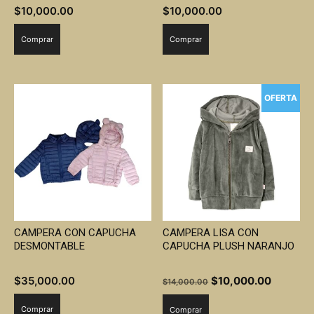
$
10,000.00
$
10,000.00
Comprar
Comprar
OFERTA
CAMPERA CON CAPUCHA
CAMPERA LISA CON
DESMONTABLE
CAPUCHA PLUSH NARANJO
El
El
$
35,000.00
$
10,000.00
$
14,000.00
precio
precio
Comprar
Comprar
original
actual