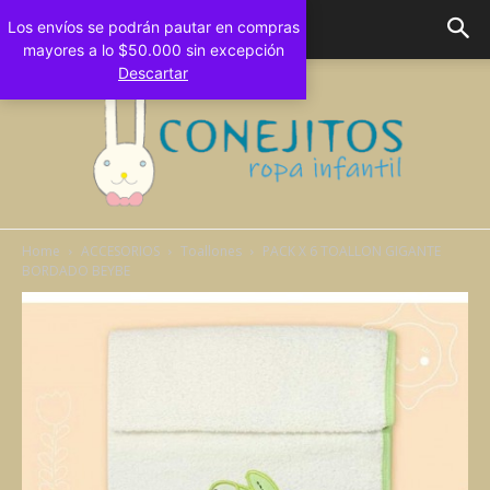
Los envíos se podrán pautar en compras
mayores a lo $50.000 sin excepción
Descartar
Home
ACCESORIOS
Toallones
PACK X 6 TOALLON GIGANTE
BORDADO BEYBE
Conejitos
Bebes