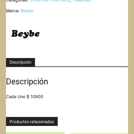
TOALLON
GIGANTE
Marca:
Beybe
BORDADO
BEYBE
cantidad
Descripción
Descripción
Cada Uno $ 10900
Productos relacionados