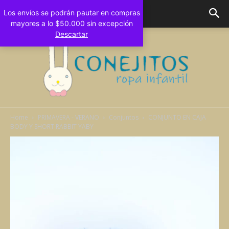
Los envíos se podrán pautar en compras
mayores a lo $50.000 sin excepción
Descartar
Home
PRIMAVERA - VERANO
Conjuntos
CONJUNTO EN CAJA
BODY Y SHORT RABBIT YABY
Conejitos
Bebes