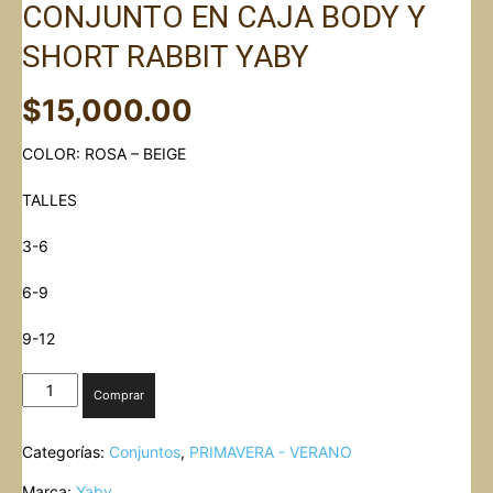
CONJUNTO EN CAJA BODY Y
SHORT RABBIT YABY
$
15,000.00
COLOR: ROSA – BEIGE
TALLES
3-6
6-9
9-12
CONJUNTO
Comprar
EN
CAJA
Categorías:
Conjuntos
,
PRIMAVERA - VERANO
BODY
Y
Marca:
Yaby