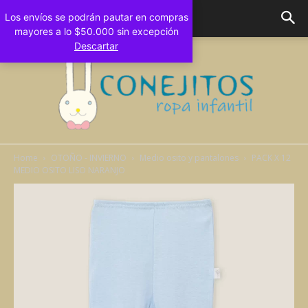
Los envíos se podrán pautar en compras
mayores a lo $50.000 sin excepción
Descartar
Home
OTOÑO - INVIERNO
Medio osito y pantalones
PACK X 12
MEDIO OSITO LISO NARANJO
Conejitos
Bebes