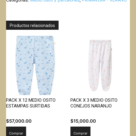
MEDIO
OSITO
LISO
NARANJO
cantidad
Productos relacionados
PACK X 12 MEDIO OSITO
PACK X 3 MEDIO OSITO
ESTAMPAS SURTIDAS
CONEJOS NARANJO
$
57,000.00
$
15,000.00
Comprar
Comprar