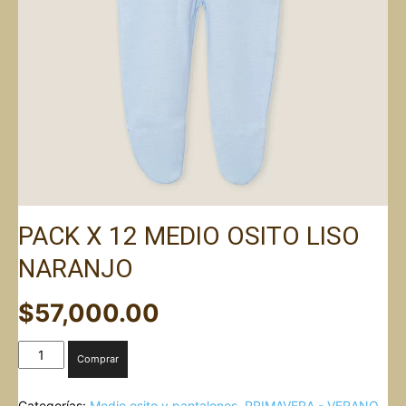
PACK X 12 MEDIO OSITO LISO
NARANJO
$
57,000.00
PACK
Comprar
X
12
Categorías:
Medio osito y pantalones
,
PRIMAVERA - VERANO