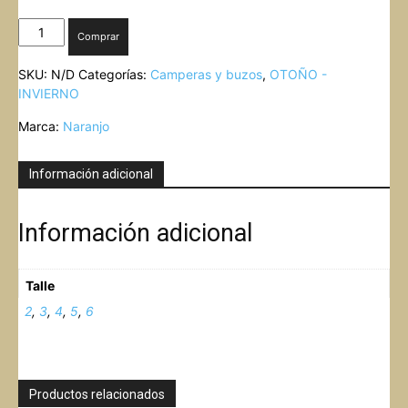
BUZO
Comprar
FRISA
MARGARITAS
SKU:
N/D
Categorías:
Camperas y buzos
,
OTOÑO -
NARANJO
INVIERNO
cantidad
Marca:
Naranjo
Información adicional
Información adicional
Talle
2
,
3
,
4
,
5
,
6
Productos relacionados