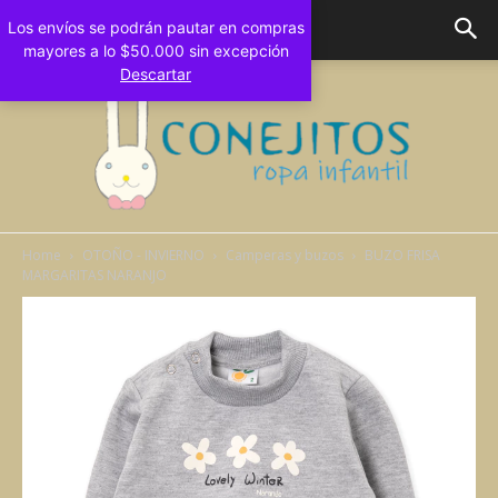
Los envíos se podrán pautar en compras
mayores a lo $50.000 sin excepción
Descartar
Home
OTOÑO - INVIERNO
Camperas y buzos
BUZO FRISA
MARGARITAS NARANJO
Conejitos
Bebes