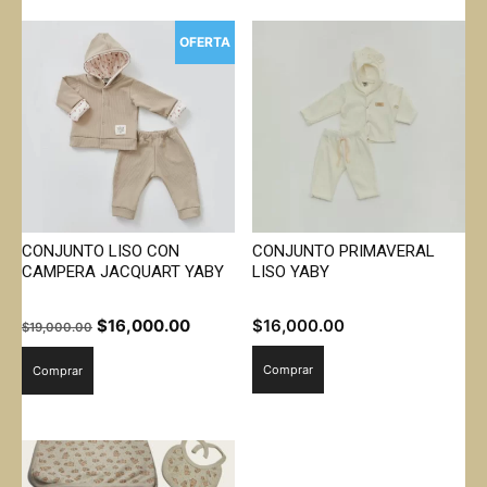
OFERTA
CONJUNTO LISO CON
CONJUNTO PRIMAVERAL
CAMPERA JACQUART YABY
LISO YABY
El
El
$
16,000.00
$
16,000.00
$
19,000.00
precio
precio
Comprar
Comprar
original
actual
era:
es:
$19,000.00.
$16,000.00.