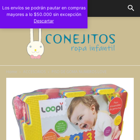
Los envíos se podrán pautar en compras
mayores a lo $50.000 sin excepción
Descartar
Home
ACCESORIOS
PISO DE GOMA NUMEROS LOVE
Conejitos
Bebes