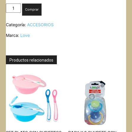
PISO
Comprar
DE
GOMA
Categoría:
ACCESORIOS
NUMEROS
LOVE
Marca:
Love
cantidad
Productos relacionados