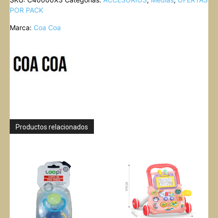
MEDIAS
POR PACK
LISAS
T
Marca:
Coa Coa
0
COA
COA
cantidad
Productos relacionados