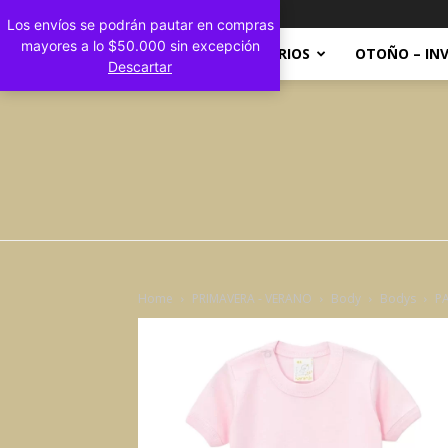
Registrarse / Unirse
Los envíos se podrán pautar en compras
mayores a lo $50.000 sin excepción
INICIO
ACCESORIOS
OTOÑO – IN
Descartar
Home
PRIMAVERA - VERANO
Body
Bodys
PA