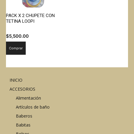
PACK X 2 CHUPETE CON
TETINA LOOPI
$
5,500.00
Comprar
INICIO
ACCESORIOS
Alimentación
Artículos de baño
Baberos
Babitas
Bolsos