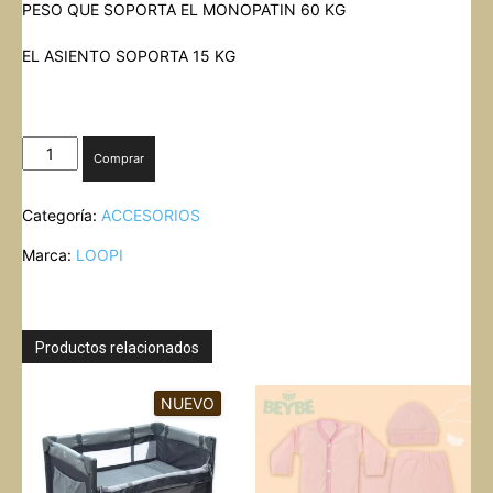
PESO QUE SOPORTA EL MONOPATIN 60 KG
EL ASIENTO SOPORTA 15 KG
MONOPATIN
Comprar
CON
ASIENTO
Categoría:
ACCESORIOS
cantidad
Marca:
LOOPI
Productos relacionados
NUEVO