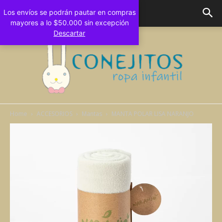
Los envíos se podrán pautar en compras
mayores a lo $50.000 sin excepción
Descartar
Home
ACCESORIOS
Mantas
MANTA POLAR LISA NARANJO
Conejitos
Bebes