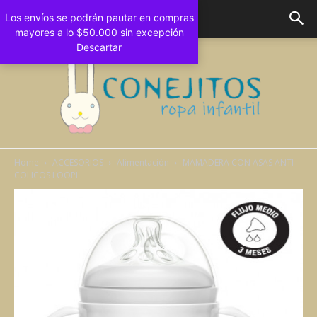
Los envíos se podrán pautar en compras
mayores a lo $50.000 sin excepción
Descartar
Home
ACCESORIOS
Alimentación
MAMADERA CON ASAS ANTI
COLICOS LOOPI
Conejitos
Bebes