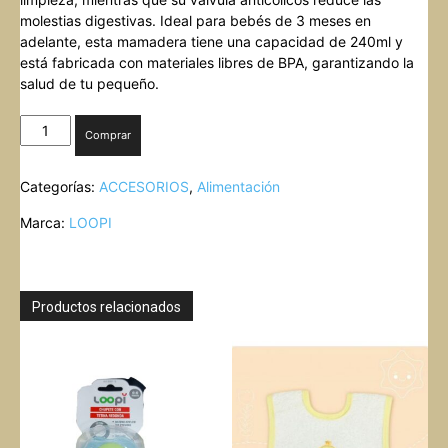
molestias digestivas. Ideal para bebés de 3 meses en
adelante, esta mamadera tiene una capacidad de 240ml y
está fabricada con materiales libres de BPA, garantizando la
salud de tu pequeño.
MAMADERA
Comprar
CON
ASAS
Categorías:
ACCESORIOS
,
Alimentación
ANTI
COLICOS
Marca:
LOOPI
LOOPI
cantidad
Productos relacionados