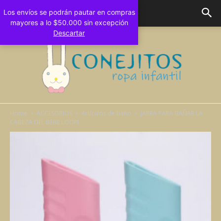
Los envíos se podrán pautar en compras
mayores a lo $50.000 sin excepción
Descartar
Home
ACCESORIOS
Artículos de baño
JARRA PARA BAÑAR LA
CABEZA DEL BEBE LOOPI
Conejitos
Bebes