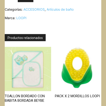
BAÑAR
Categorías:
ACCESORIOS
,
Artículos de baño
LA
CABEZA
Marca:
LOOPI
DEL
BEBE
LOOPI
cantidad
Productos relacionados
TOALLON BORDADO CON
PACK X 2 MORDILLOS LOOPI
BABITA BORDADA BEYBE