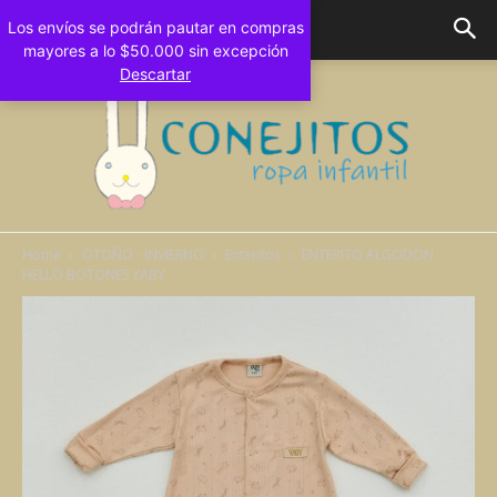
Los envíos se podrán pautar en compras
mayores a lo $50.000 sin excepción
Descartar
Home
OTOÑO - INVIERNO
Enteritos
ENTERITO ALGODON
HELLO BOTONES YABY
Conejitos
Bebes