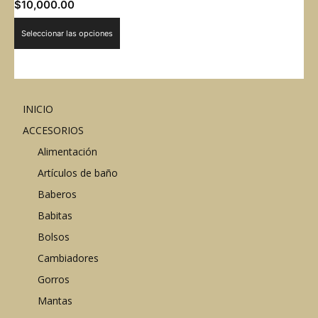
$
10,000.00
Este
Seleccionar las opciones
producto
tiene
múltiples
variantes.
INICIO
Las
opciones
ACCESORIOS
se
Alimentación
pueden
Artículos de baño
elegir
Baberos
en
la
Babitas
página
Bolsos
de
Cambiadores
producto
Gorros
Mantas