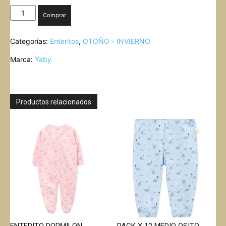
ENTERITO
Comprar
ALGODON
HELLO
Categorías:
Enteritos
,
OTOÑO - INVIERNO
BOTONES
YABY
Marca:
Yaby
cantidad
Productos relacionados