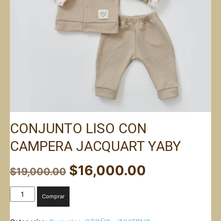
CONJUNTO LISO CON
CAMPERA JACQUART YABY
El
El
$
16,000.00
$
19,000.00
precio
precio
original
actual
CONJUNTO
Comprar
era:
es:
LISO
$19,000.00.
$16,000.00
CON