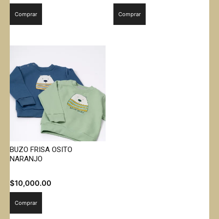
Comprar
Comprar
BUZO FRISA OSITO
NARANJO
$
10,000.00
Comprar