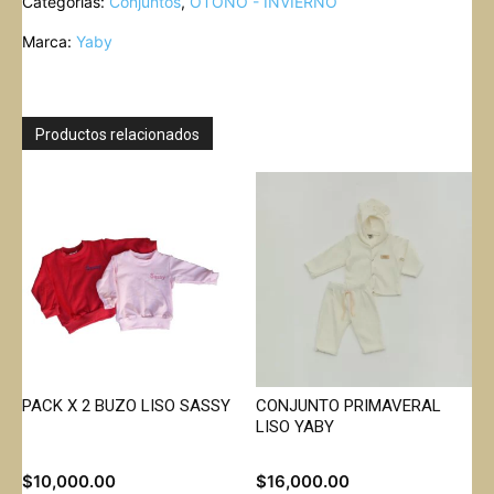
Categorías:
Conjuntos
,
OTOÑO - INVIERNO
CAMPERA
JACQUART
Marca:
Yaby
YABY
cantidad
Productos relacionados
PACK X 2 BUZO LISO SASSY
CONJUNTO PRIMAVERAL
LISO YABY
$
10,000.00
$
16,000.00