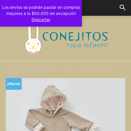
Los envíos se podrán pautar en compras
mayores a lo $50.000 sin excepción
Descartar
Home
OTOÑO - INVIERNO
Conjuntos
CONJUNTO LISO CON
CAMPERA JACQUART YABY
Conejitos
¡Oferta!
Bebes