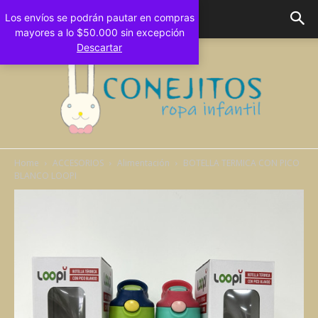
Los envíos se podrán pautar en compras
mayores a lo $50.000 sin excepción
Descartar
Home
ACCESORIOS
Alimentación
BOTELLA TERMICA CON PICO
BLANCO LOOPI
Conejitos
Bebes